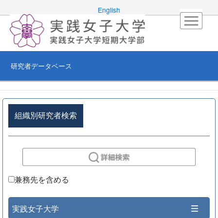
English
研究者データベース
組織別研究者検索
兼務先を含める
実践女子大学