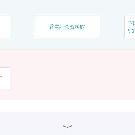
下
香雪記念資料館
究
ョ