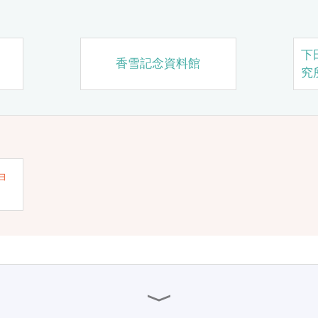
下
香雪記念資料館
究
ョ