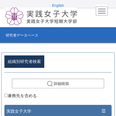
English
研究者データベース
組織別研究者検索
兼務先を含める
実践女子大学