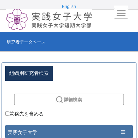
English
研究者データベース
組織別研究者検索
兼務先を含める
実践女子大学