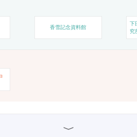
下
香雪記念資料館
究
ョ