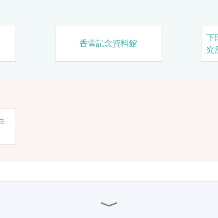
下
香雪記念資料館
究
ョ