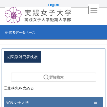
English
研究者データベース
組織別研究者検索
兼務先を含める
実践女子大学