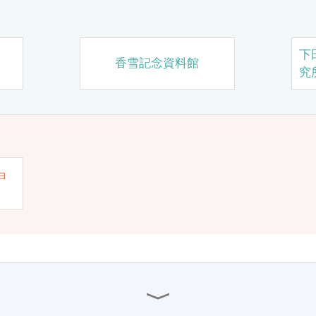
下
香雪記念資料館
究
ョ