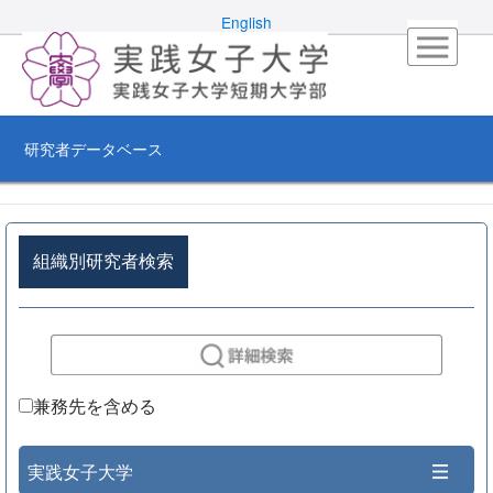
English
研究者データベース
組織別研究者検索
兼務先を含める
実践女子大学