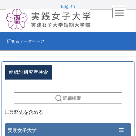
English
研究者データベース
組織別研究者検索
兼務先を含める
実践女子大学