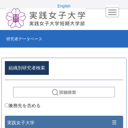
English
研究者データベース
組織別研究者検索
兼務先を含める
実践女子大学