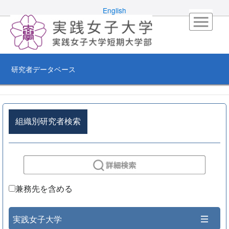
English
研究者データベース
組織別研究者検索
兼務先を含める
実践女子大学