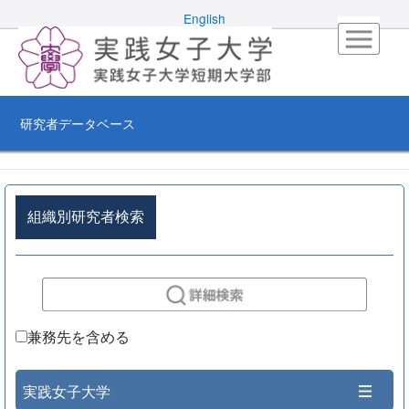
English
研究者データベース
組織別研究者検索
兼務先を含める
実践女子大学