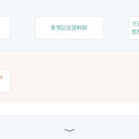
下
香雪記念資料館
究
ョ