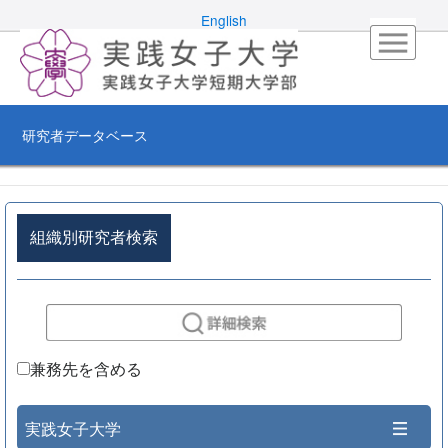
English
研究者データベース
組織別研究者検索
兼務先を含める
実践女子大学