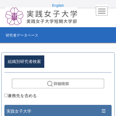
English
研究者データベース
組織別研究者検索
兼務先を含める
実践女子大学