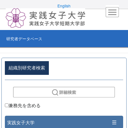
English
研究者データベース
組織別研究者検索
兼務先を含める
実践女子大学