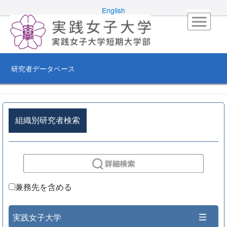
English
研究者データベース
組織別研究者検索
兼務先を含める
実践女子大学