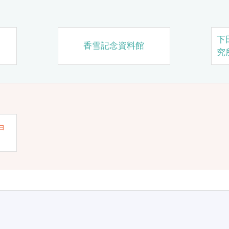
下
香雪記念資料館
究
ョ