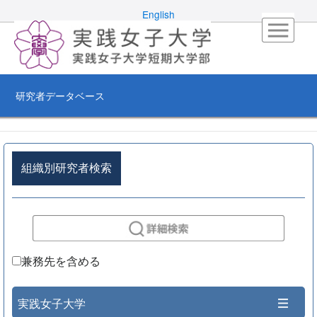
English
研究者データベース
組織別研究者検索
兼務先を含める
実践女子大学