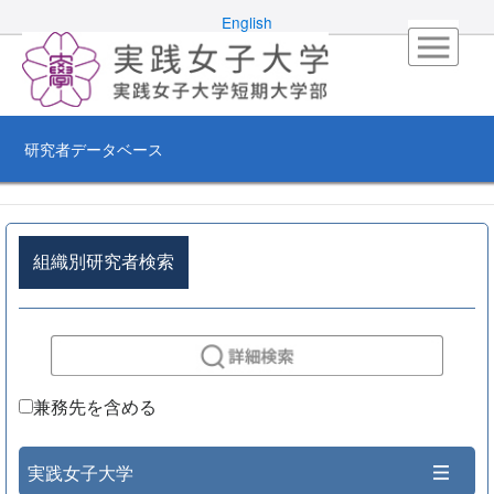
English
研究者データベース
組織別研究者検索
兼務先を含める
実践女子大学