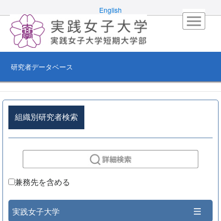
English
研究者データベース
組織別研究者検索
兼務先を含める
実践女子大学