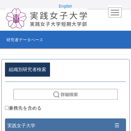
English
研究者データベース
組織別研究者検索
兼務先を含める
実践女子大学