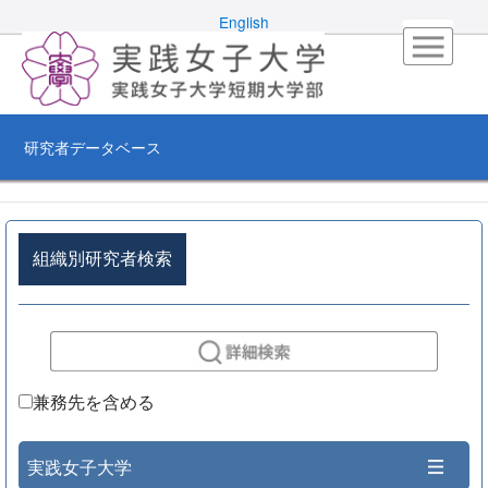
English
研究者データベース
組織別研究者検索
兼務先を含める
実践女子大学