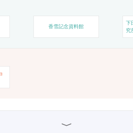
下
香雪記念資料館
究
ョ