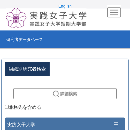
English
研究者データベース
組織別研究者検索
兼務先を含める
実践女子大学