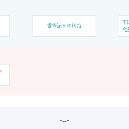
下
香雪記念資料館
究
ョ