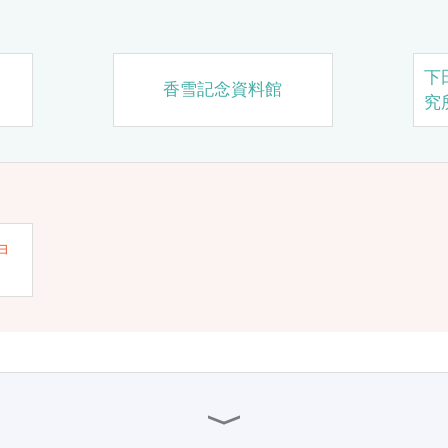
下
香雪記念資料館
究
ョ