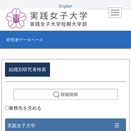
English
研究者データベース
組織別研究者検索
兼務先を含める
実践女子大学