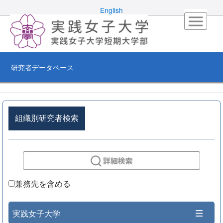
English
研究者データベース
組織別研究者検索
兼務先を含める
実践女子大学