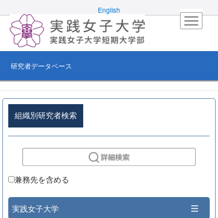
English
研究者データベース
組織別研究者検索
兼務先を含める
実践女子大学