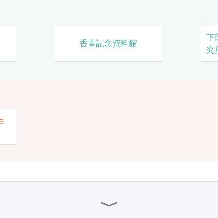
下
香雪記念資料館
究
ョ