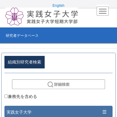
English
研究者データベース
組織別研究者検索
兼務先を含める
実践女子大学