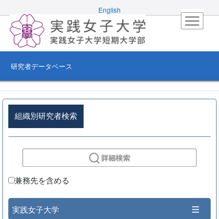
English
研究者データベース
組織別研究者検索
兼務先を含める
実践女子大学