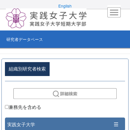
English
研究者データベース
組織別研究者検索
兼務先を含める
実践女子大学