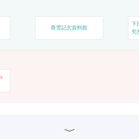
下
香雪記念資料館
究
ョ