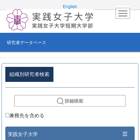
English
研究者データベース
組織別研究者検索
兼務先を含める
実践女子大学