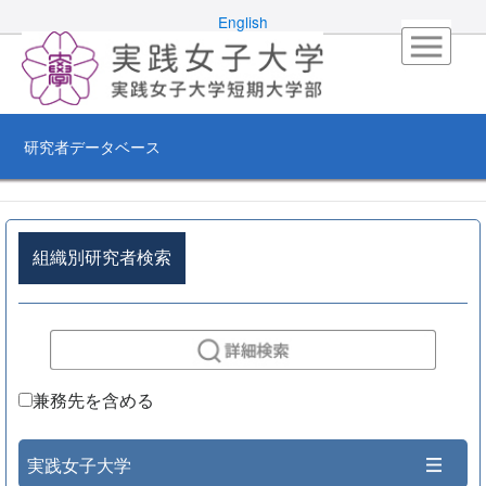
English
研究者データベース
組織別研究者検索
兼務先を含める
実践女子大学