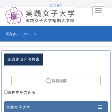
English
研究者データベース
組織別研究者検索
兼務先を含める
実践女子大学