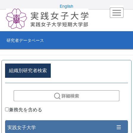
English
研究者データベース
組織別研究者検索
兼務先を含める
実践女子大学