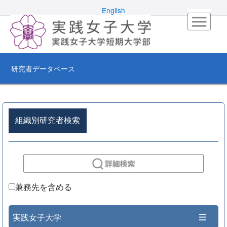
English
研究者データベース
組織別研究者検索
兼務先を含める
実践女子大学