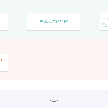
下
香雪記念資料館
究
ョ