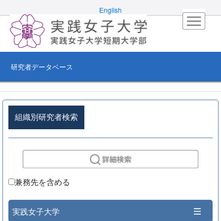
English
研究者データベース
組織別研究者検索
兼務先を含める
実践女子大学