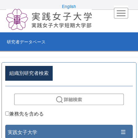
English
研究者データベース
組織別研究者検索
兼務先を含める
実践女子大学