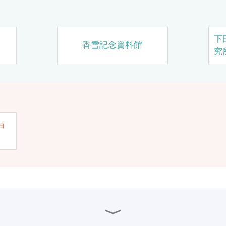
下
香雪記念資料館
究
ョ