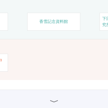
下
香雪記念資料館
究
ョ