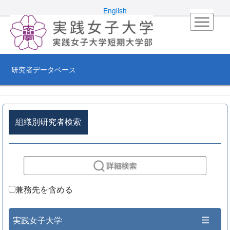
English
研究者データベース
組織別研究者検索
兼務先を含める
実践女子大学