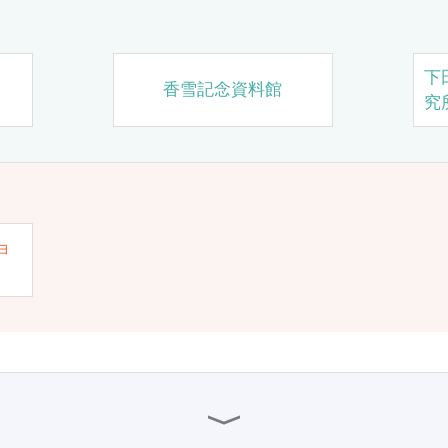
下
香雪記念資料館
究
ョ