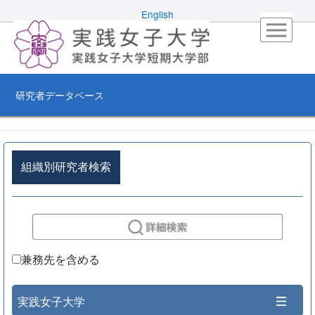
English
研究者データベース
組織別研究者検索
兼務先を含める
実践女子大学